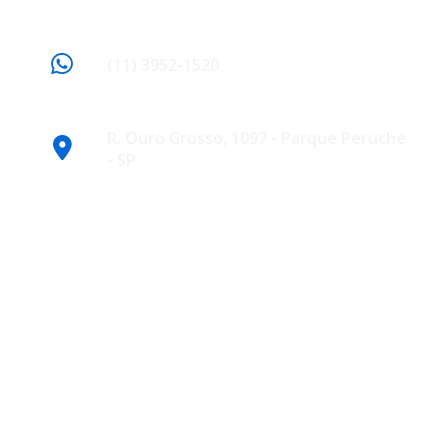
(11) 3952-1520
R. Ouro Grosso, 1097 - Parque Peruche
- SP