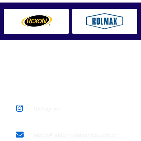
Entre
Entre em Contato
Instagram
leblon@leblon-rolamentos.com.br